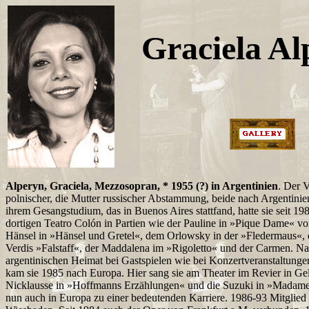
Graciela Al
Alperyn, Graciela, Mezzosopran, * 1955 (?) in Argentinien
. Der 
polnischer, die Mutter russischer Abstammung, beide nach Argentini
ihrem Gesangstudium, das in Buenos Aires stattfand, hatte sie seit 1
dortigen Teatro Colón in Partien wie der Pauline in »Pique Dame« 
Hänsel in »Hänsel und Gretel«, dem Orlowsky in der »Fledermaus«, 
Verdis »Falstaff«, der Maddalena im »Rigoletto« und der Carmen. Na
argentinischen Heimat bei Gastspielen wie bei Konzertveranstaltunge
kam sie 1985 nach Europa. Hier sang sie am Theater im Revier in Ge
Nicklausse in »Hoffmanns Erzählungen« und die Suzuki in »Madame
nun auch in Europa zu einer bedeutenden Karriere. 1986-93 Mitglied d