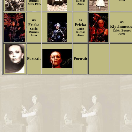
Aires
Buenos
Buenos
Aires 1985
Aires
as
as
as
Fricka
Fricka
Klytämnestr
Colón
Colón
Colón Buenos
Buenos
Buenos
Aires
Aires
Aires
Portrait
Portrait