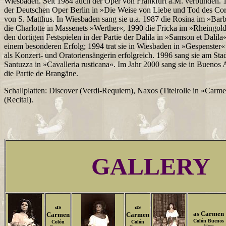
Wiesbaden. Seit 1984 auch der Oper von Frankfurt a.M. verbunden. 1
der Deutschen Oper Berlin in »Die Weise von Liebe und Tod des Cor
von S. Matthus. In Wiesbaden sang sie u.a. 1987 die Rosina im »Barb
die Charlotte in Massenets »Werther«, 1990 die Fricka im »Rheingold
den dortigen Festspielen in der Partie der Dalila in »Samson et Dalil
einem besonderen Erfolg; 1994 trat sie in Wiesbaden in »Gespenster
als Konzert- und Oratoriensängerin erfolgreich. 1996 sang sie am Stad
Santuzza in »Cavalleria rusticana«. Im Jahr 2000 sang sie in Buenos 
die Partie de Brangäne.
Schallplatten: Discover (Verdi-Requiem), Naxos (Titelrolle in »Carm
(Recital).
GALLERY
as
as
as Carmen
Carmen
Carmen
Colón Buenos
Colón
Colón