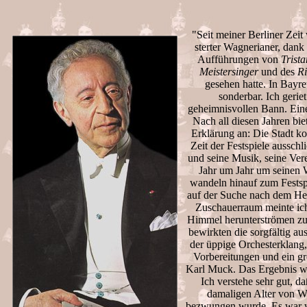
"Seit meiner Berliner Zeit 
sterter Wagnerianer, dan
Aufführungen von
Trista
Meistersinger
und des
Ri
gesehen hatte. In Bayre
sonderbar. Ich geriet
geheimnisvollen Bann. Eine
Nach all diesen Jahren biet
Erklärung an: Die Stadt kon
Zeit der Festspiele ausschl
und seine Musik, seine Ver
Jahr um Jahr um seinen 
wandeln hinauf zum Festsp
auf der Suche nach dem Hei
Zuschauerraum meinte ic
Himmel herunterströmen zu
bewirkten die sorgfältig a
der üppige Orchesterklang
Vorbereitungen und ein gr
Karl Muck. Das Ergebnis wa
Ich verstehe sehr gut, d
damaligen Alter von W
bezwungen wurde. Es war w