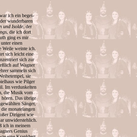
war ich ein begei-
k der wunderbaren
n und Isolde
, der
ngs
, die ich dort
uth ging es mir
 unter einen
 Weile weinte ich.
et sich leicht eine
zentriert sich zur
ießlich auf Wagner
ehrer sammeln sich
Weihetempel, sie
ielhaus wie Pilger
l. Im verdunkelten
h, die Musik vom
 hören. Das übrige
usgewählten Sänger,
, die monatelangen
oßer Dirigent wie
r unwiderstehlich.
aß ich in meinem
agners Genius
ie eine Krankheit,