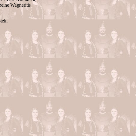
meine Wagneritis
"
tein