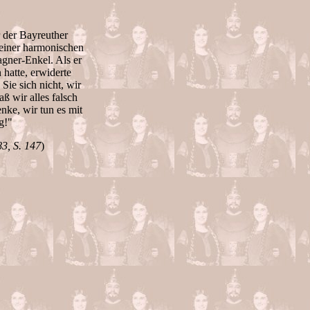
r der Bayreuther
seiner harmonischen
gner-Enkel. Als er
 hatte, erwiderte
Sie sich nicht, wir
ß wir alles falsch
ke, wir tun es mit
g!"
3, S. 147
)