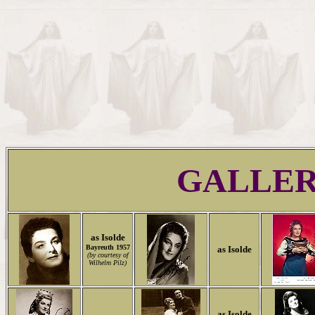
GALLE
as Isolde
Bayreuth 1957
as Isolde
(by courtesy of
Wilhelm Pilz)
as Isolde