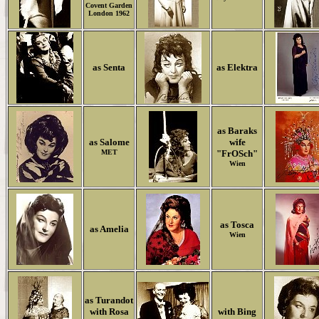
Covent Garden
London 1962
as Senta
as Elektra
as Baraks
as Salome
wife
MET
"FrOSch"
Wien
as Tosca
as Amelia
Wien
as Turandot
with Rosa
with Bing