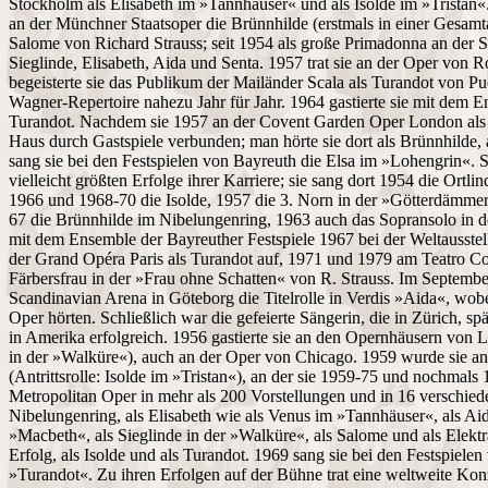
Stockholm als Elisabeth im »Tannhäuser« und als Isolde im »Tristan«.
an der Münchner Staatsoper die Brünnhilde (erstmals in einer Gesam
Salome von Richard Strauss; seit 1954 als große Primadonna an der Sta
Sieglinde, Elisabeth, Aida und Senta. 1957 trat sie an der Oper von 
begeisterte sie das Publikum der Mailänder Scala als Turandot von Puc
Wagner-Repertoire nahezu Jahr für Jahr. 1964 gastierte sie mit dem 
Turandot. Nachdem sie 1957 an der Covent Garden Oper London als Iso
Haus durch Gastspiele verbunden; man hörte sie dort als Brünnhilde, a
sang sie bei den Festspielen von Bayreuth die Elsa im »Lohengrin«. Se
vielleicht größten Erfolge ihrer Karriere; sie sang dort 1954 die Ortl
1966 und 1968-70 die Isolde, 1957 die 3. Norn in der »Götterdämme
67 die Brünnhilde im Nibelungenring, 1963 auch das Sopransolo in de
mit dem Ensemble der Bayreuther Festspiele 1967 bei der Weltausstell
der Grand Opéra Paris als Turandot auf, 1971 und 1979 am Teatro Col
Färbersfrau in der »Frau ohne Schatten« von R. Strauss. Im Septemb
Scandinavian Arena in Göteborg die Titelrolle in Verdis »Aida«, wo
Oper hörten. Schließlich war die gefeierte Sängerin, die in Zürich, s
in Amerika erfolgreich. 1956 gastierte sie an den Opernhäusern von
in der »Walküre«), auch an der Oper von Chicago. 1959 wurde sie a
(Antrittsrolle: Isolde im »Tristan«), an der sie 1959-75 und nochmals 
Metropolitan Oper in mehr als 200 Vorstellungen und in 16 verschiede
Nibelungenring, als Elisabeth wie als Venus im »Tannhäuser«, als Aid
»Macbeth«, als Sieglinde in der »Walküre«, als Salome und als Elekt
Erfolg, als Isolde und als Turandot. 1969 sang sie bei den Festspielen
»Turandot«. Zu ihren Erfolgen auf der Bühne trat eine weltweite Konz