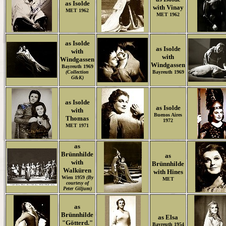
as Isolde
with Vinay
MET 1962
MET 1962
as Isolde
as Isolde
with
with
Windgassen
Windgassen
Bayreuth 1969
(Collection
Bayreuth 1969
G&K)
as Isolde
as Isolde
with
Buenos Aires
Thomas
1972
MET 1971
as
Brünnhilde
as
with
Brünnhilde
Walküren
with Hines
Wien 1959
(By
MET
courtesy of
Peter Giljum)
as
Brünnhilde
as Elsa
"Götterd."
Bayreuth 1954