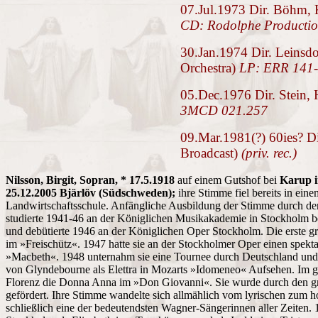
07.Jul.1973 Dir. Böhm, K
CD: Rodolphe Producti
30.Jan.1974 Dir. Leinsdo
Orchestra)
LP: ERR 141
05.Dec.1976 Dir. Stein, 
3MCD 021.257
09.Mar.1981(?) 60ies? Dir
Broadcast)
(priv. rec.)
Nilsson, Birgit, Sopran, * 17.5.1918
auf einem Gutshof bei
Karup i
25.12.2005 Bjärlöv (Südschweden);
ihre Stimme fiel bereits in ein
Landwirtschaftsschule. Anfängliche Ausbildung der Stimme durch de
studierte 1941-46 an der Königlichen Musikakademie in Stockholm b
und debütierte 1946 an der Königlichen Oper Stockholm. Die erste gro
im »Freischütz«. 1947 hatte sie an der Stockholmer Oper einen spekt
»Macbeth«. 1948 unternahm sie eine Tournee durch Deutschland und It
von Glyndebourne als Elettra in Mozarts »Idomeneo« Aufsehen. Im g
Florenz die Donna Anna im »Don Giovanni«. Sie wurde durch den gr
gefördert. Ihre Stimme wandelte sich allmählich vom lyrischen zum 
schließlich eine der bedeutendsten Wagner-Sängerinnen aller Zeiten.