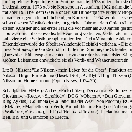
umfangreiches Repertoire zum Vortrag brachte. 1978 unternahm sie e
Liedersängerin, 1973 gab sie Konzerte in Australien. 1982 nahm die
trat aber 1983 bei dem Gala-Konzert zur Hundertjahrfeier der Metrop
danach gelegentlich noch bei einigen Konzerten. 1954 wurde sie sch
schwedischen Musikakademie, im gleichen Jahr mit dem Orden »Litteri
erstem Künstler und als erster Frau die vor mehr als 200 Jahren gesti
labores« durch die schwedische Regierung verliehen. Verheiratet mit 
publizierte eine Selbstbiographie unter dem Titel »Mina minnesbilder
Ehrendoktorwürde der Sibelius-Akademie Helsinki verliehen. - Die dr
ihres Vortrages, die Größe und Tonfülle ihrer Stimme, die Schönheit u
glanzvolles Bühnenspiel machten sie zu einer der bedeutendsten Säng
größten Leistungen entwickelte sie als Verdi- und Wagnerinterpretin.
Lit: B. Nilsson: "La Nilsson - mein Leben für die Oper", Frankfurt 
Nilsson, Birgit. Primadonna (Basel, 1961); A. Blyth: Birgit Nilsson 
Nilsson on Home Ground (Opera News, 1974-75).
Schallplatten: HMV (»Aida«, »Freischütz«), Decca (u.a. »Salome«, »
Giovanni«, »Tosca«, »Siegfried«), DGG (»Oberon«, »Don Giovanni«,
Ring-Zyklus), Columbia (»La Fanciulla del West« von Puccini), RCA 
»Elektra«, »Macbeth« von Verdi, Brünnhilde im »Ring des Nibelungen
»Walküre«, »Tristan«), HRE (»Fidelio«, »Elektra«). Liedaufnahmen
Bell, BIS und Gramofon ab Electra.