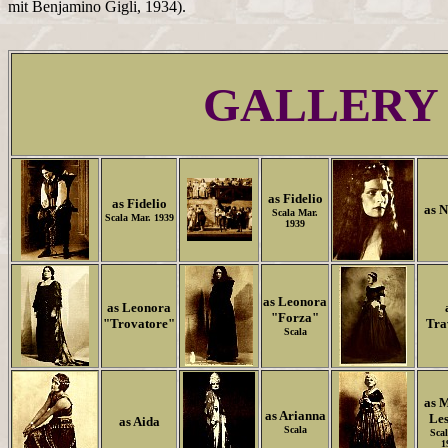
mit Benjamino Gigli, 1934).
GALLERY
as Fidelio
as Fidelio
as 
Scala Mar.
Scala Mar. 1939
1939
as Leonora
as Leonora
"Forza"
"Trovatore"
Tra
Scala
as 
as Arianna
Les
as Aida
Scala
Sca
1