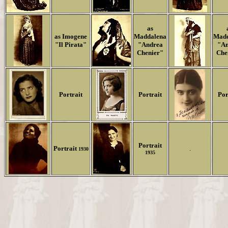
as
as Imogene
Maddalena
Madd
"Il Pirata"
"Andrea
"An
Chenier"
Che
Portrait
Portrait
Por
Portrait
Portrait
.
1930
1935