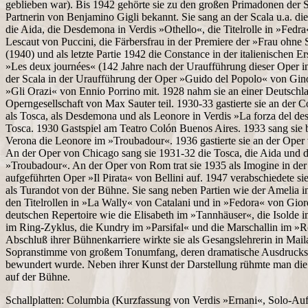
geblieben war). Bis 1942 gehörte sie zu den großen Primadonen der S
Partnerin von Benjamino Gigli bekannt. Sie sang an der Scala u.a. d
die Aida, die Desdemona in Verdis »Othello«, die Titelrolle in »Fedra
Lescaut von Puccini, die Färbersfrau in der Premiere der »Frau ohne 
(1940) und als letzte Partie 1942 die Constance in der italienischen 
»Les deux journées« (142 Jahre nach der Uraufführung dieser Oper in 
der Scala in der Uraufführung der Oper »Guido del Popolo« von Gin
»Gli Orazi« von Ennio Porrino mit. 1928 nahm sie an einer Deutschl
Operngesellschaft von Max Sauter teil. 1930-33 gastierte sie an de
als Tosca, als Desdemona und als Leonore in Verdis »La forza del de
Tosca. 1930 Gastspiel am Teatro Colón Buenos Aires. 1933 sang sie b
Verona die Leonore im »Troubadour«. 1936 gastierte sie an der Oper
An der Oper von Chicago sang sie 1931-32 die Tosca, die Aida und 
»Troubadour«. An der Oper von Rom trat sie 1935 als Imogine in der
aufgeführten Oper »Il Pirata« von Bellini auf. 1947 verabschiedete s
als Turandot von der Bühne. Sie sang neben Partien wie der Amelia i
den Titelrollen in »La Wally« von Catalani und in »Fedora« von Gio
deutschen Repertoire wie die Elisabeth im »Tannhäuser«, die Isolde i
im Ring-Zyklus, die Kundry im »Parsifal« und die Marschallin im »
Abschluß ihrer Bühnenkarriere wirkte sie als Gesangslehrerin in Mai
Sopranstimme von großem Tonumfang, deren dramatische Ausdrucks
bewundert wurde. Neben ihrer Kunst der Darstellung rühmte man die
auf der Bühne.
Schallplatten: Columbia (Kurzfassung von Verdis »Ernani«, Solo-