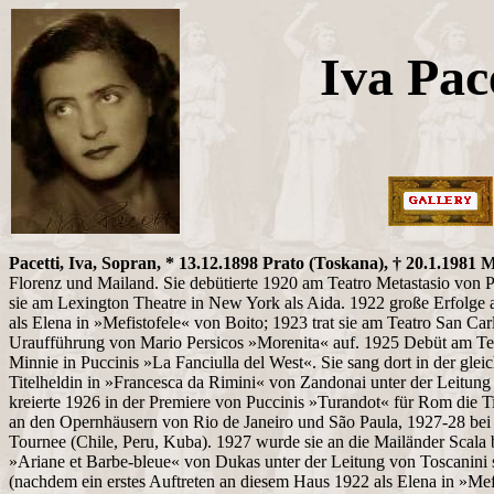
Iva Pac
Pacetti, Iva, Sopran, * 13.12.1898 Prato (Toskana), † 20.1.1981 
Florenz und Mailand. Sie debütierte 1920 am Teatro Metastasio von Pr
sie am Lexington Theatre in New York als Aida. 1922 große Erfolge 
als Elena in »Mefistofele« von Boito; 1923 trat sie am Teatro San Car
Uraufführung von Mario Persicos »Morenita« auf. 1925 Debüt am Te
Minnie in Puccinis »La Fanciulla del West«. Sie sang dort in der glei
Titelheldin in »Francesca da Rimini« von Zandonai unter der Leitun
kreierte 1926 in der Premiere von Puccinis »Turandot« für Rom die Ti
an den Opernhäusern von Rio de Janeiro und São Paula, 1927-28 bei
Tournee (Chile, Peru, Kuba). 1927 wurde sie an die Mailänder Scala b
»Ariane et Barbe-bleue« von Dukas unter der Leitung von Toscanini s
(nachdem ein erstes Auftreten an diesem Haus 1922 als Elena in »Mef